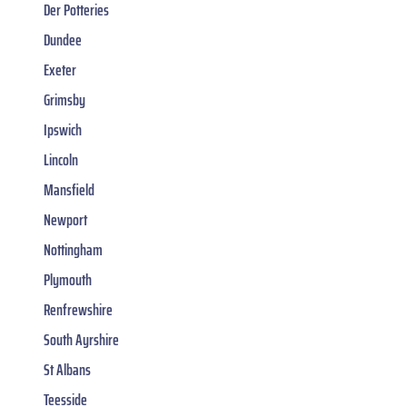
Der Potteries
Dundee
Exeter
Grimsby
Ipswich
Lincoln
Mansfield
Newport
Nottingham
Plymouth
Renfrewshire
South Ayrshire
St Albans
Teesside