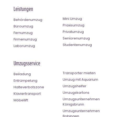
Leistungen
Mini Umzug
Behördenumzug
Praxisumzug
Büroumzug
Privatumzug
Fernumzug
Seniorenumzug
Firmenumzug
Studentenumzug
Laborumzug
Umzugsservice
Transporter mieten
Beiladung
Umzug mit Aquarium
Entrümpelung
Umzugshelfer
Halteverbotszone
Umzugskartons
Klaviertransport
Umzugsunternehmen
Möbellift
Königsbrunn
Umzugsunternehmen
Bobingen