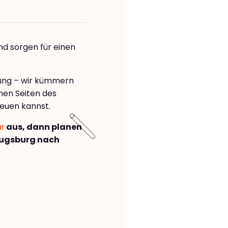
nd sorgen für einen
rung – wir kümmern
önen Seiten des
euen kannst.
ar
aus, dann planen
Augsburg nach