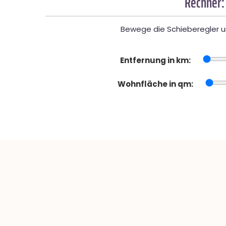
Rechner:
Bewege die Schieberegler un
Entfernung in km:
Wohnfläche in qm: