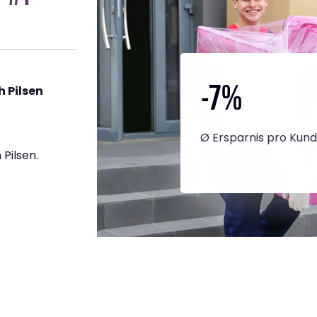
-7
%
 Pilsen
Ø Ersparnis pro Kun
Pilsen.