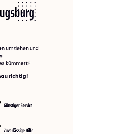
 Augsburg
en
umziehen und
s
lles kümmert?
au richtig!
Günstiger Service
Zuverlässige Hilfe