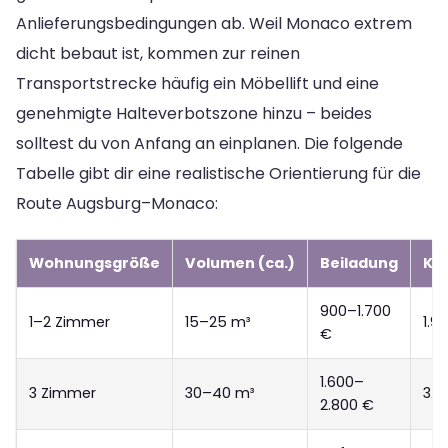
Anlieferungsbedingungen ab. Weil Monaco extrem
dicht bebaut ist, kommen zur reinen
Transportstrecke häufig ein Möbellift und eine
genehmigte Halteverbotszone hinzu – beides
solltest du von Anfang an einplanen. Die folgende
Tabelle gibt dir eine realistische Orientierung für die
Route Augsburg–Monaco:
Wohnungsgröße
Volumen (ca.)
Beiladung
Ko
900–1.700
1–2 Zimmer
15–25 m³
1.9
€
1.600–
3 Zimmer
30–40 m³
3.2
2.800 €