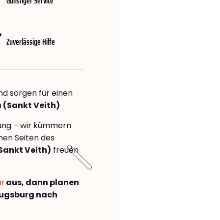
Günstiger Service
Zuverlässige Hilfe
nd sorgen für einen
a (Sankt Veith)
rung – wir kümmern
önen Seiten des
Sankt Veith)
freuen
ar
aus, dann planen
Augsburg nach