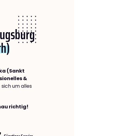
 Augsburg
th)
ka (Sankt
sionelles &
s sich um alles
au richtig!