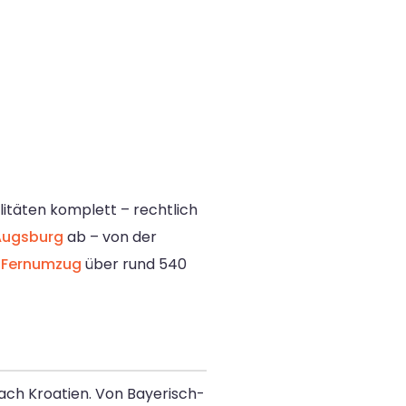
malitäten komplett – rechtlich
Augsburg
ab – von der
s
Fernumzug
über rund 540
ach Kroatien. Von Bayerisch-