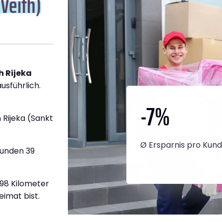
 Veith)
 Rijeka
usführlich.
-7
%
Rijeka (Sankt
Ø Ersparnis pro Kun
tunden 39
598 Kilometer
eimat bist.