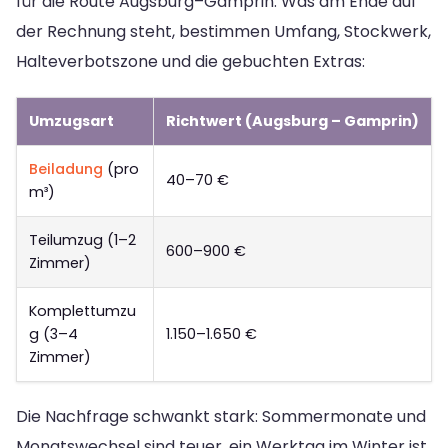
für die Route Augsburg–Gamprin. Was am Ende auf
der Rechnung steht, bestimmen Umfang, Stockwerk,
Halteverbotszone und die gebuchten Extras:
Umzugsart
Richtwert (Augsburg – Gamprin)
Beiladung
(pro
40–70 €
m³)
Teilumzug (1–2
600–900 €
Zimmer)
Komplettumzu
g (3–4
1.150–1.650 €
Zimmer)
Die Nachfrage schwankt stark: Sommermonate und
Monatswechsel sind teuer, ein Werktag im Winter ist