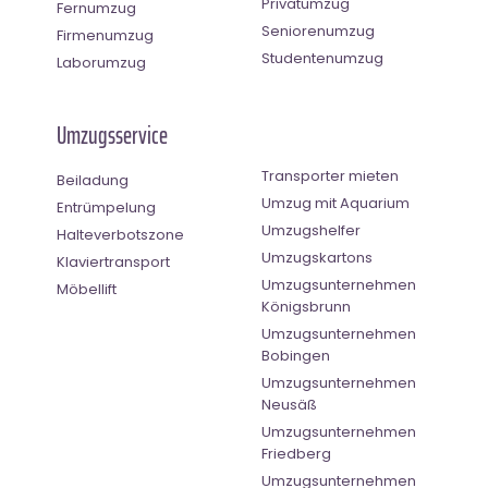
Privatumzug
Fernumzug
Seniorenumzug
Firmenumzug
Studentenumzug
Laborumzug
Umzugsservice
Transporter mieten
Beiladung
Umzug mit Aquarium
Entrümpelung
Umzugshelfer
Halteverbotszone
Umzugskartons
Klaviertransport
Umzugsunternehmen
Möbellift
Königsbrunn
Umzugsunternehmen
Bobingen
Umzugsunternehmen
Neusäß
Umzugsunternehmen
Friedberg
Umzugsunternehmen