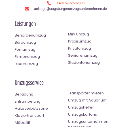
+4915792632805
anfrage@augsburgerumzugsunternehmen.de
Leistungen
Mini Umzug
Behördenumzug
Praxisumzug
Büroumzug
Privatumzug
Fernumzug
Seniorenumzug
Firmenumzug
Studentenumzug
Laborumzug
Umzugsservice
Transporter mieten
Beiladung
Umzug mit Aquarium
Entrümpelung
Umzugshelfer
Halteverbotszone
Umzugskartons
Klaviertransport
Umzugsunternehmen
Möbellift