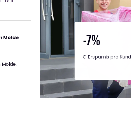
-7
%
h Molde
Ø Ersparnis pro Kun
 Molde.