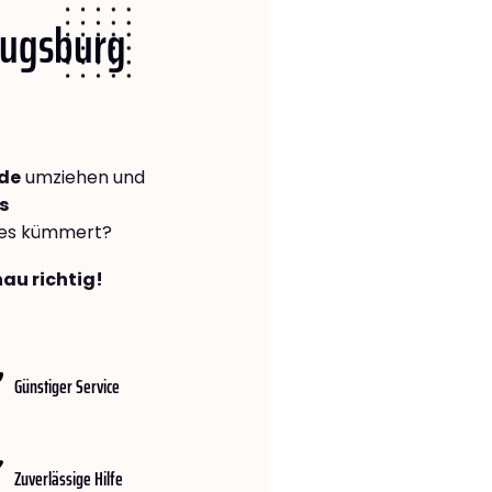
 Augsburg
de
umziehen und
s
lles kümmert?
au richtig!
Günstiger Service
Zuverlässige Hilfe