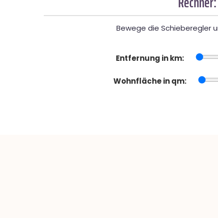
Rechner:
Bewege die Schieberegler un
Entfernung in km:
Wohnfläche in qm: