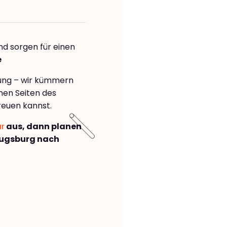
nd sorgen für einen
e
rung – wir kümmern
önen Seiten des
reuen kannst.
ar
aus, dann planen
Augsburg nach