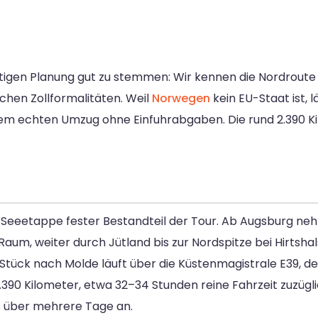
chtigen Planung gut zu stemmen: Wir kennen die Nordrout
hen Zollformalitäten. Weil
Norwegen
kein EU-Staat ist, l
nem echten Umzug ohne Einfuhrabgaben. Die rund 2.390 K
ine Seeetappe fester Bestandteil der Tour. Ab Augsburg n
aum, weiter durch Jütland bis zur Nordspitze bei Hirtshal
e Stück nach Molde läuft über die Küstenmagistrale E39, 
390 Kilometer, etwa 32–34 Stunden reine Fahrzeit zuzügli
s über mehrere Tage an.