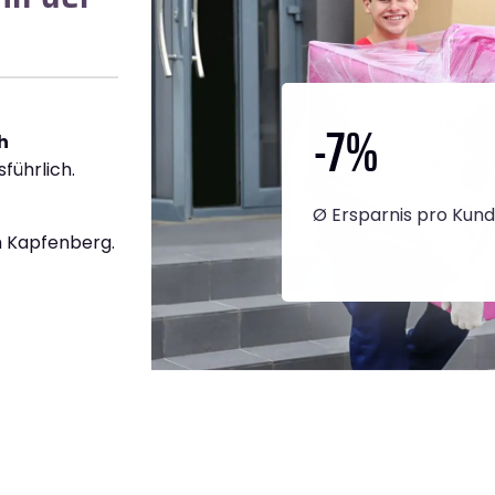
-7
%
h
führlich.
Ø Ersparnis pro Kun
 Kapfenberg.