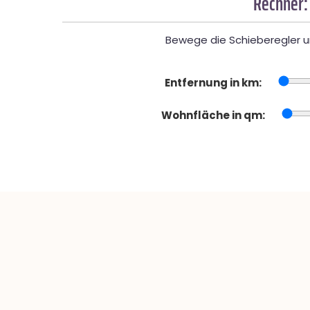
Rechner:
Bewege die Schieberegler un
Entfernung in km:
Wohnfläche in qm: