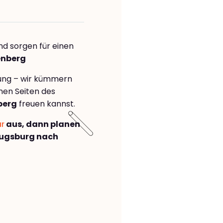
nd sorgen für einen
enberg
rung – wir kümmern
önen Seiten des
berg
freuen kannst.
ar
aus, dann planen
Augsburg nach