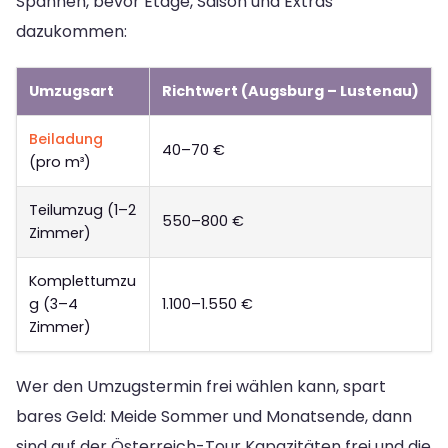
Spannen, bevor Etage, Saison und Extras
dazukommen:
Umzugsart
Richtwert (Augsburg – Lustenau)
Beiladung
40–70 €
(pro m³)
Teilumzug (1–2
550–800 €
Zimmer)
Komplettumzu
g (3–4
1.100–1.550 €
Zimmer)
Wer den Umzugstermin frei wählen kann, spart
bares Geld: Meide Sommer und Monatsende, dann
sind auf der Österreich-Tour Kapazitäten frei und die