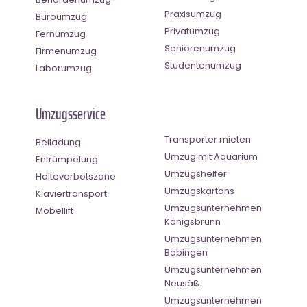
Praxisumzug
Büroumzug
Privatumzug
Fernumzug
Seniorenumzug
Firmenumzug
Studentenumzug
Laborumzug
Umzugsservice
Transporter mieten
Beiladung
Umzug mit Aquarium
Entrümpelung
Umzugshelfer
Halteverbotszone
Umzugskartons
Klaviertransport
Umzugsunternehmen
Möbellift
Königsbrunn
Umzugsunternehmen
Bobingen
Umzugsunternehmen
Neusäß
Umzugsunternehmen