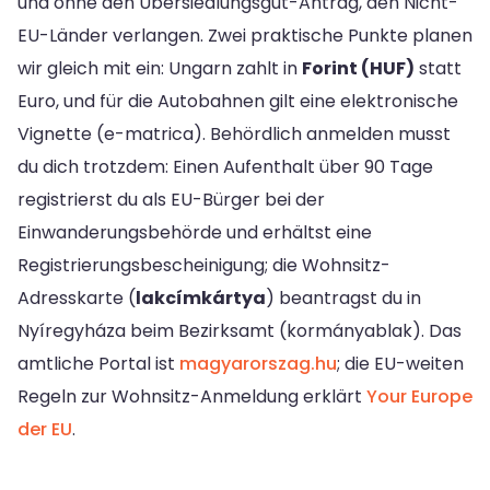
und ohne den Übersiedlungsgut-Antrag, den Nicht-
EU-Länder verlangen. Zwei praktische Punkte planen
wir gleich mit ein: Ungarn zahlt in
Forint (HUF)
statt
Euro, und für die Autobahnen gilt eine elektronische
Vignette (e-matrica). Behördlich anmelden musst
du dich trotzdem: Einen Aufenthalt über 90 Tage
registrierst du als EU-Bürger bei der
Einwanderungsbehörde und erhältst eine
Registrierungsbescheinigung; die Wohnsitz-
Adresskarte (
lakcímkártya
) beantragst du in
Nyíregyháza beim Bezirksamt (kormányablak). Das
amtliche Portal ist
magyarorszag.hu
; die EU-weiten
Regeln zur Wohnsitz-Anmeldung erklärt
Your Europe
der EU
.