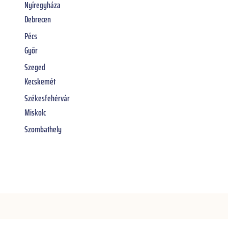
Nyíregyháza
Debrecen
Pécs
Győr
Szeged
Kecskemét
Székesfehérvár
Miskolc
Szombathely