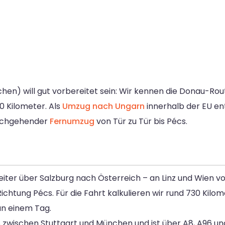
chen) will gut vorbereitet sein: Wir kennen die Donau-R
0 Kilometer. Als
Umzug nach Ungarn
innerhalb der EU ent
durchgehender
Fernumzug
von Tür zu Tür bis Pécs.
iter über Salzburg nach Österreich – an Linz und Wien 
chtung Pécs. Für die Fahrt kalkulieren wir rund 730 Kilo
 an einem Tag.
zwischen Stuttgart und München und ist über A8, A96 und 