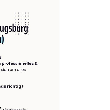
 Augsburg
n)
s
n
professionelles &
s sich um alles
au richtig!