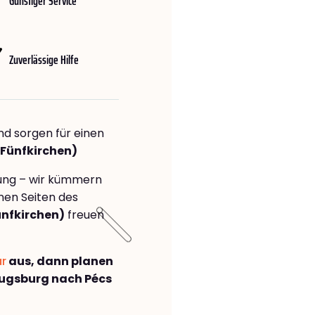
Günstiger Service
Zuverlässige Hilfe
nd sorgen für einen
(Fünfkirchen)
rung – wir kümmern
önen Seiten des
nfkirchen)
freuen
ar
aus, dann planen
ugsburg nach Pécs