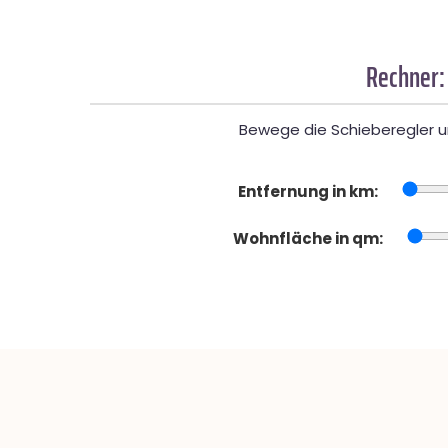
Rechner:
Bewege die Schieberegler un
Entfernung in km:
Wohnfläche in qm: