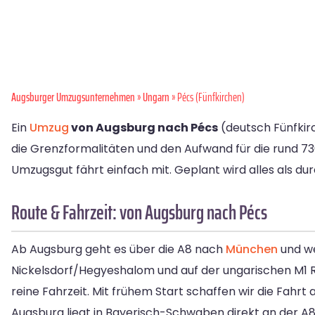
Augsburger Umzugsunternehmen
»
Ungarn
» Pécs (Fünfkirchen)
Ein
Umzug
von Augsburg nach Pécs
(deutsch Fünfkir
die Grenzformalitäten und den Aufwand für die rund 73
Umzugsgut fährt einfach mit. Geplant wird alles als 
Route & Fahrzeit: von Augsburg nach Pécs
Ab Augsburg geht es über die A8 nach
München
und we
Nickelsdorf/Hegyeshalom und auf der ungarischen M1 Ri
reine Fahrzeit. Mit frühem Start schaffen wir die Fahrt
Augsburg liegt in Bayerisch-Schwaben direkt an der A8 