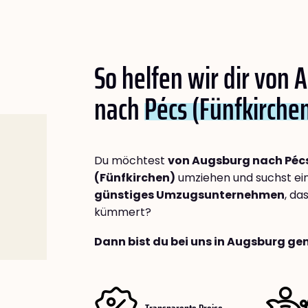
So helfen wir dir von
nach
Pécs (Fünfkirche
Du möchtest
von Augsburg nach Péc
(Fünfkirchen)
umziehen und suchst ei
günstiges Umzugsunternehmen
, da
kümmert?
Dann bist du bei uns in Augsburg gen