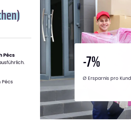
chen)
-7
%
h Pécs
ausführlich.
Ø Ersparnis pro Kun
h Pécs