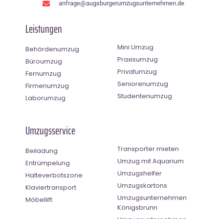
anfrage@augsburgerumzugsunternehmen.de
Leistungen
Mini Umzug
Behördenumzug
Praxisumzug
Büroumzug
Privatumzug
Fernumzug
Seniorenumzug
Firmenumzug
Studentenumzug
Laborumzug
Umzugsservice
Transporter mieten
Beiladung
Umzug mit Aquarium
Entrümpelung
Umzugshelfer
Halteverbotszone
Umzugskartons
Klaviertransport
Umzugsunternehmen
Möbellift
Königsbrunn