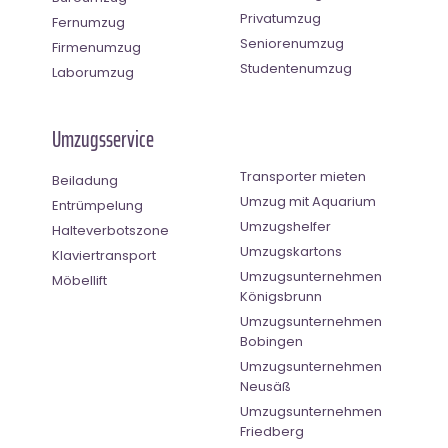
Privatumzug
Fernumzug
Seniorenumzug
Firmenumzug
Studentenumzug
Laborumzug
Umzugsservice
Transporter mieten
Beiladung
Umzug mit Aquarium
Entrümpelung
Umzugshelfer
Halteverbotszone
Umzugskartons
Klaviertransport
Umzugsunternehmen
Möbellift
Königsbrunn
Umzugsunternehmen
Bobingen
Umzugsunternehmen
Neusäß
Umzugsunternehmen
Friedberg