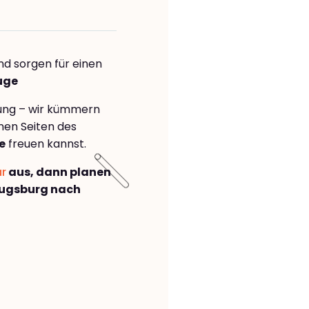
nd sorgen für einen
uge
rung – wir kümmern
önen Seiten des
e
freuen kannst.
ar
aus, dann planen
Augsburg nach