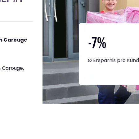
-7
%
ch Carouge
Ø Ersparnis pro Kun
 Carouge.