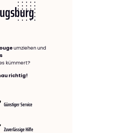
 Augsburg
rouge
umziehen und
s
lles kümmert?
au richtig!
Günstiger Service
Zuverlässige Hilfe