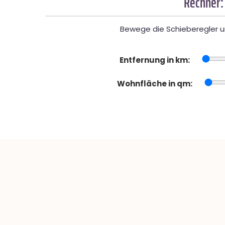
Rechner:
Bewege die Schieberegler un
Entfernung in km:
Wohnfläche in qm: