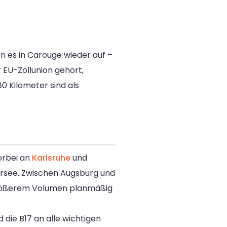
n es in Carouge wieder auf –
EU-Zollunion gehört,
80 Kilometer sind als
orbei an
Karlsruhe
und
ersee. Zwischen Augsburg und
 größerem Volumen planmäßig
die B17 an alle wichtigen