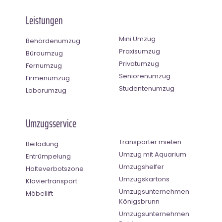
Leistungen
Mini Umzug
Behördenumzug
Praxisumzug
Büroumzug
Privatumzug
Fernumzug
Seniorenumzug
Firmenumzug
Studentenumzug
Laborumzug
Umzugsservice
Transporter mieten
Beiladung
Umzug mit Aquarium
Entrümpelung
Umzugshelfer
Halteverbotszone
Umzugskartons
Klaviertransport
Umzugsunternehmen
Möbellift
Königsbrunn
Umzugsunternehmen