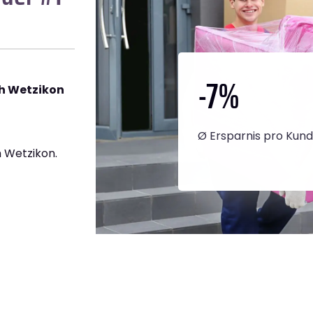
-7
%
h Wetzikon
Ø Ersparnis pro Kun
 Wetzikon.