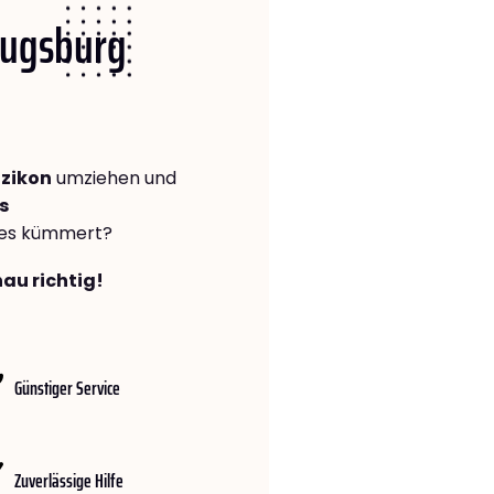
 Augsburg
zikon
umziehen und
s
lles kümmert?
au richtig!
Günstiger Service
Zuverlässige Hilfe