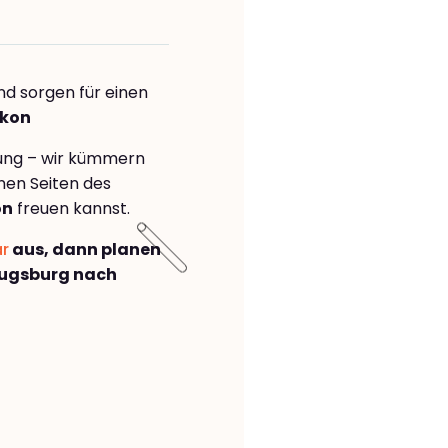
nd sorgen für einen
ikon
rung – wir kümmern
önen Seiten des
on
freuen kannst.
ar
aus, dann planen
Augsburg nach