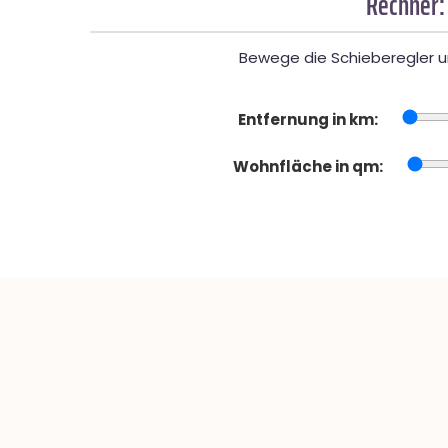
Rechner:
Bewege die Schieberegler un
Entfernung in km:
Wohnfläche in qm: