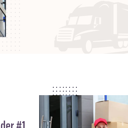
 der #1