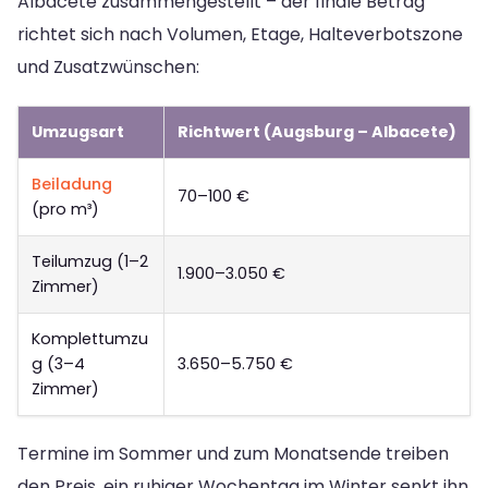
Albacete zusammengestellt – der finale Betrag
richtet sich nach Volumen, Etage, Halteverbotszone
und Zusatzwünschen:
Umzugsart
Richtwert (Augsburg – Albacete)
Beiladung
70–100 €
(pro m³)
Teilumzug (1–2
1.900–3.050 €
Zimmer)
Komplettumzu
g (3–4
3.650–5.750 €
Zimmer)
Termine im Sommer und zum Monatsende treiben
den Preis, ein ruhiger Wochentag im Winter senkt ihn