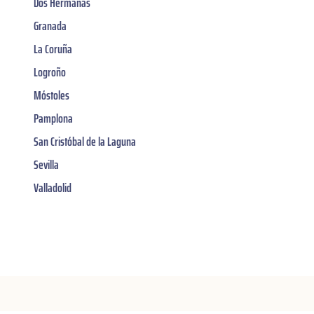
Dos Hermanas
Granada
La Coruña
Logroño
Móstoles
Pamplona
San Cristóbal de la Laguna
Sevilla
Valladolid