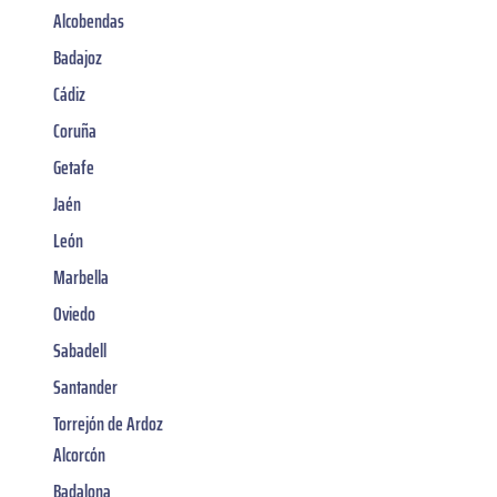
Alcobendas
Badajoz
Cádiz
Coruña
Getafe
Jaén
León
Marbella
Oviedo
Sabadell
Santander
Torrejón de Ardoz
Alcorcón
Badalona