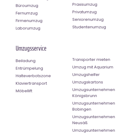
Praxisumzug
Büroumzug
Privatumzug
Fernumzug
Seniorenumzug
Firmenumzug
Studentenumzug
Laborumzug
Umzugsservice
Transporter mieten
Beiladung
Umzug mit Aquarium
Entrümpelung
Umzugshelfer
Halteverbotszone
Umzugskartons
Klaviertransport
Umzugsunternehmen
Möbellift
Königsbrunn
Umzugsunternehmen
Bobingen
Umzugsunternehmen
Neusäß
Umzugsunternehmen