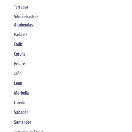
Terrassa
Vitoria-Gasteiz
Alcobendas
Badajoz
Cádiz
Coruña
Getafe
Jaén
León
Marbella
Oviedo
Sabadell
Santander
Torrejón de Ardoz