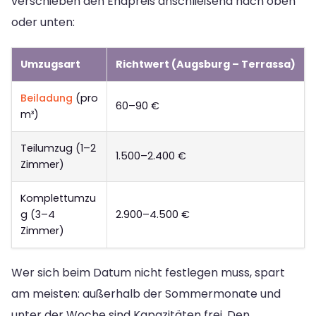
verschieben den Endpreis anschließend nach oben
oder unten:
Umzugsart
Richtwert (Augsburg – Terrassa)
Beiladung
(pro
60–90 €
m³)
Teilumzug (1–2
1.500–2.400 €
Zimmer)
Komplettumzu
g (3–4
2.900–4.500 €
Zimmer)
Wer sich beim Datum nicht festlegen muss, spart
am meisten: außerhalb der Sommermonate und
unter der Woche sind Kapazitäten frei. Den