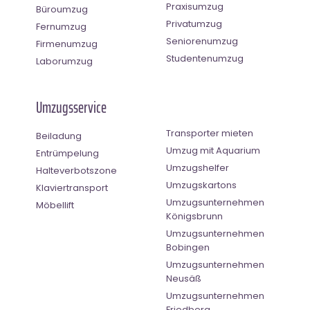
Praxisumzug
Büroumzug
Privatumzug
Fernumzug
Seniorenumzug
Firmenumzug
Studentenumzug
Laborumzug
Umzugsservice
Transporter mieten
Beiladung
Umzug mit Aquarium
Entrümpelung
Umzugshelfer
Halteverbotszone
Umzugskartons
Klaviertransport
Umzugsunternehmen
Möbellift
Königsbrunn
Umzugsunternehmen
Bobingen
Umzugsunternehmen
Neusäß
Umzugsunternehmen
Friedberg