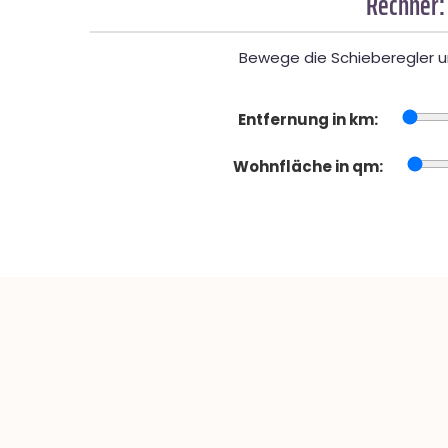
Rechner:
Bewege die Schieberegler un
Entfernung in km:
Wohnfläche in qm: