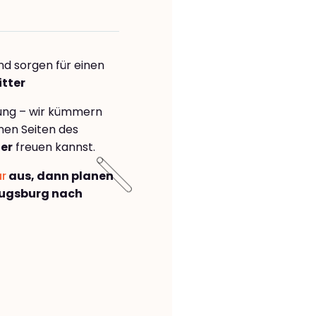
nd sorgen für einen
itter
rung – wir kümmern
önen Seiten des
er
freuen kannst.
ar
aus, dann planen
Augsburg nach