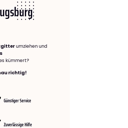
 Augsburg
gitter
umziehen und
s
lles kümmert?
au richtig!
Günstiger Service
Zuverlässige Hilfe