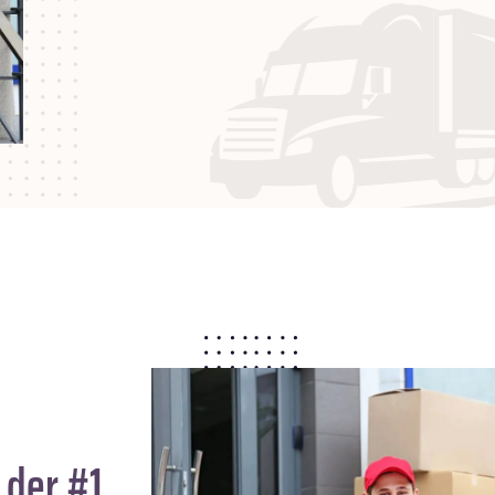
 der #1