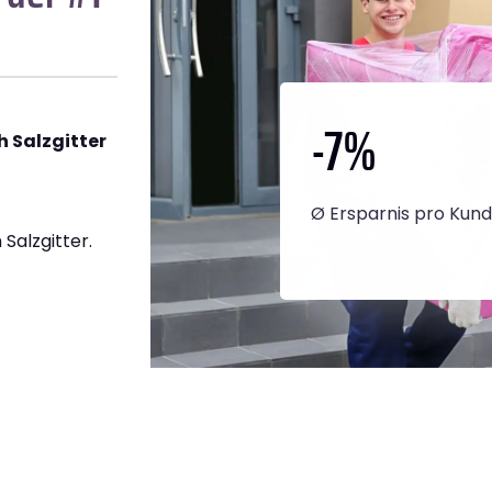
-7
%
 Salzgitter
Ø Ersparnis pro Kun
Salzgitter.