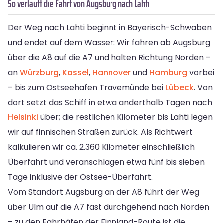
So verläuft die Fahrt von Augsburg nach Lahti
Der Weg nach Lahti beginnt in Bayerisch-Schwaben
und endet auf dem Wasser: Wir fahren ab Augsburg
über die A8 auf die A7 und halten Richtung Norden –
an
Würzburg
,
Kassel
,
Hannover
und
Hamburg
vorbei
– bis zum Ostseehafen Travemünde bei
Lübeck
. Von
dort setzt das Schiff in etwa anderthalb Tagen nach
Helsinki
über; die restlichen Kilometer bis Lahti legen
wir auf finnischen Straßen zurück. Als Richtwert
kalkulieren wir ca. 2.360 Kilometer einschließlich
Überfahrt und veranschlagen etwa fünf bis sieben
Tage inklusive der Ostsee-Überfahrt.
Vom Standort Augsburg an der A8 führt der Weg
über Ulm auf die A7 fast durchgehend nach Norden
– zu den Fährhäfen der Finnland-Route ist die