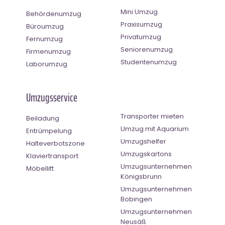
Mini Umzug
Behördenumzug
Praxisumzug
Büroumzug
Privatumzug
Fernumzug
Seniorenumzug
Firmenumzug
Studentenumzug
Laborumzug
Umzugsservice
Transporter mieten
Beiladung
Umzug mit Aquarium
Entrümpelung
Umzugshelfer
Halteverbotszone
Umzugskartons
Klaviertransport
Umzugsunternehmen
Möbellift
Königsbrunn
Umzugsunternehmen
Bobingen
Umzugsunternehmen
Neusäß