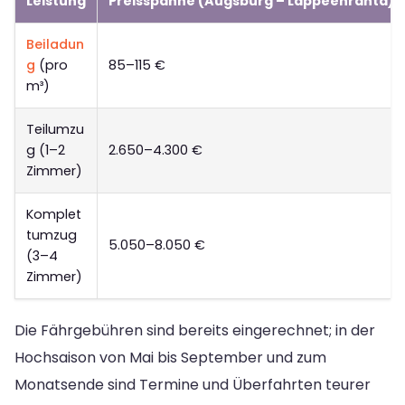
Leistung
Preisspanne (Augsburg – Lappeenranta)
Beiladun
g
(pro
85–115 €
m³)
Teilumzu
g (1–2
2.650–4.300 €
Zimmer)
Komplet
tumzug
5.050–8.050 €
(3–4
Zimmer)
Die Fährgebühren sind bereits eingerechnet; in der
Hochsaison von Mai bis September und zum
Monatsende sind Termine und Überfahrten teurer