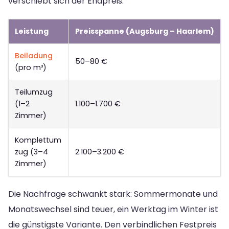
verschiebt sich der Endpreis:
Leistung
Preisspanne (Augsburg – Haarlem)
Beiladung
50–80 €
(pro m³)
Teilumzug
(1–2
1.100–1.700 €
Zimmer)
Komplettum
zug (3–4
2.100–3.200 €
Zimmer)
Die Nachfrage schwankt stark: Sommermonate und
Monatswechsel sind teuer, ein Werktag im Winter ist
die günstigste Variante. Den verbindlichen Festpreis