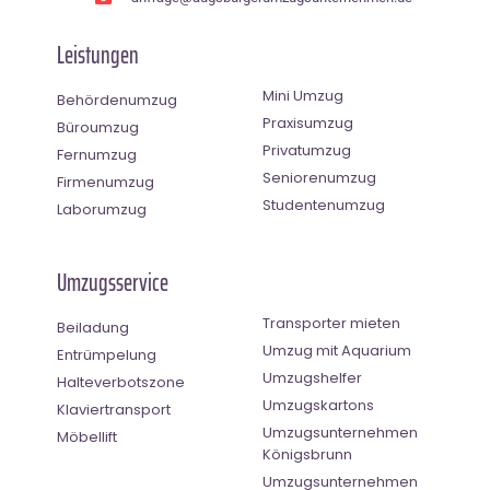
Leistungen
Mini Umzug
Behördenumzug
Praxisumzug
Büroumzug
Privatumzug
Fernumzug
Seniorenumzug
Firmenumzug
Studentenumzug
Laborumzug
Umzugsservice
Transporter mieten
Beiladung
Umzug mit Aquarium
Entrümpelung
Umzugshelfer
Halteverbotszone
Umzugskartons
Klaviertransport
Umzugsunternehmen
Möbellift
Königsbrunn
Umzugsunternehmen