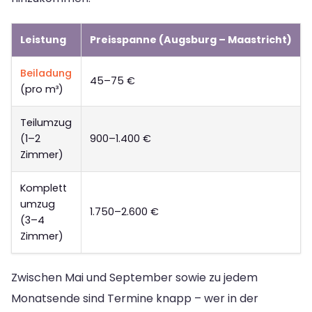
Leistung
Preisspanne (Augsburg – Maastricht)
Beiladung
45–75 €
(pro m³)
Teilumzug
(1–2
900–1.400 €
Zimmer)
Komplett
umzug
1.750–2.600 €
(3–4
Zimmer)
Zwischen Mai und September sowie zu jedem
Monatsende sind Termine knapp – wer in der