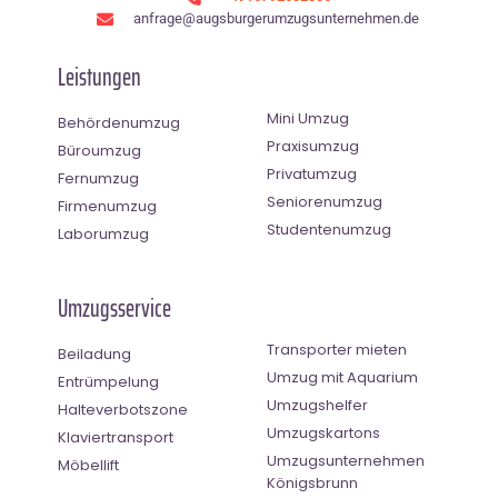
anfrage@augsburgerumzugsunternehmen.de
Leistungen
Mini Umzug
Behördenumzug
Praxisumzug
Büroumzug
Privatumzug
Fernumzug
Seniorenumzug
Firmenumzug
Studentenumzug
Laborumzug
Umzugsservice
Transporter mieten
Beiladung
Umzug mit Aquarium
Entrümpelung
Umzugshelfer
Halteverbotszone
Umzugskartons
Klaviertransport
Umzugsunternehmen
Möbellift
Königsbrunn