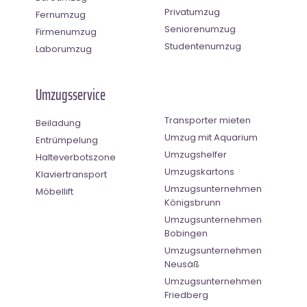
Privatumzug
Fernumzug
Seniorenumzug
Firmenumzug
Studentenumzug
Laborumzug
Umzugsservice
Transporter mieten
Beiladung
Umzug mit Aquarium
Entrümpelung
Umzugshelfer
Halteverbotszone
Umzugskartons
Klaviertransport
Umzugsunternehmen
Möbellift
Königsbrunn
Umzugsunternehmen
Bobingen
Umzugsunternehmen
Neusäß
Umzugsunternehmen
Friedberg