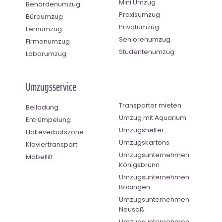
Mini Umzug
Behördenumzug
Praxisumzug
Büroumzug
Privatumzug
Fernumzug
Seniorenumzug
Firmenumzug
Studentenumzug
Laborumzug
Umzugsservice
Transporter mieten
Beiladung
Umzug mit Aquarium
Entrümpelung
Umzugshelfer
Halteverbotszone
Umzugskartons
Klaviertransport
Umzugsunternehmen
Möbellift
Königsbrunn
Umzugsunternehmen
Bobingen
Umzugsunternehmen
Neusäß
Umzugsunternehmen