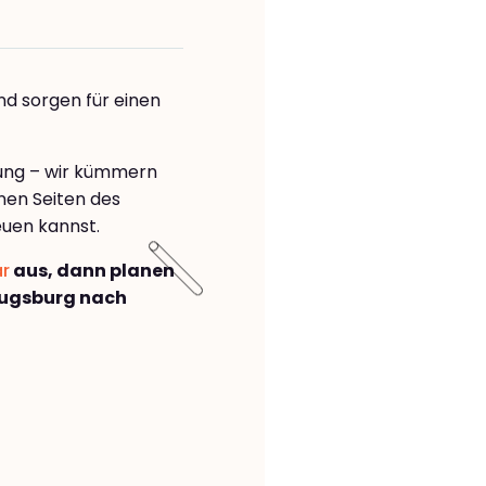
nd sorgen für einen
rung – wir kümmern
önen Seiten des
euen kannst.
ar
aus, dann planen
Augsburg nach