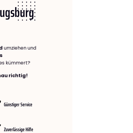
 Augsburg
d
umziehen und
s
lles kümmert?
au richtig!
Günstiger Service
Zuverlässige Hilfe