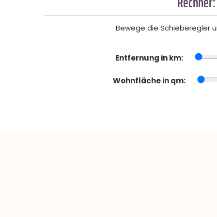
Rechner:
Bewege die Schieberegler un
Entfernung in km:
Wohnfläche in qm: