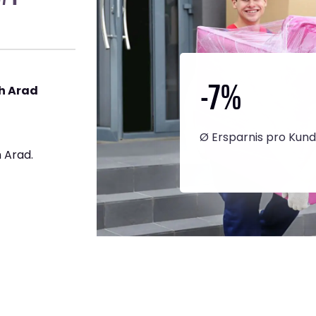
-7
%
h Arad
Ø Ersparnis pro Kun
 Arad.