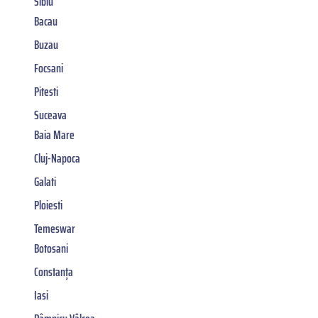
Sibiu
Bacau
Buzau
Focsani
Pitesti
Suceava
Baia Mare
Cluj-Napoca
Galati
Ploiesti
Temeswar
Botosani
Constanța
Iasi