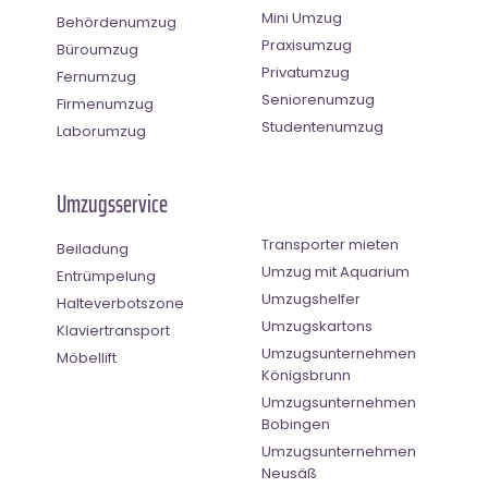
Mini Umzug
Behördenumzug
Praxisumzug
Büroumzug
Privatumzug
Fernumzug
Seniorenumzug
Firmenumzug
Studentenumzug
Laborumzug
Umzugsservice
Transporter mieten
Beiladung
Umzug mit Aquarium
Entrümpelung
Umzugshelfer
Halteverbotszone
Umzugskartons
Klaviertransport
Umzugsunternehmen
Möbellift
Königsbrunn
Umzugsunternehmen
Bobingen
Umzugsunternehmen
Neusäß