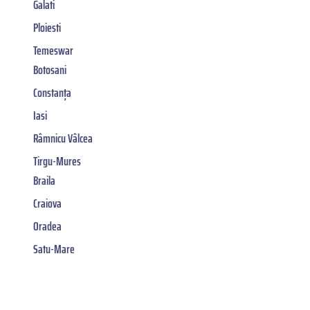
Galati
Ploiesti
Temeswar
Botosani
Constanța
Iasi
Râmnicu Vâlcea
Tirgu-Mures
Braila
Craiova
Oradea
Satu-Mare