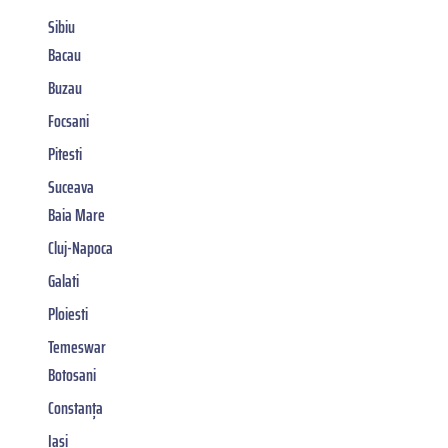
Sibiu
Bacau
Buzau
Focsani
Pitesti
Suceava
Baia Mare
Cluj-Napoca
Galati
Ploiesti
Temeswar
Botosani
Constanța
Iasi