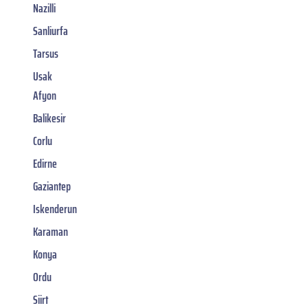
Nazilli
Sanliurfa
Tarsus
Usak
Afyon
Balikesir
Corlu
Edirne
Gaziantep
Iskenderun
Karaman
Konya
Ordu
Siirt