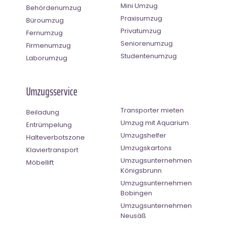
Mini Umzug
Behördenumzug
Praxisumzug
Büroumzug
Privatumzug
Fernumzug
Seniorenumzug
Firmenumzug
Studentenumzug
Laborumzug
Umzugsservice
Transporter mieten
Beiladung
Umzug mit Aquarium
Entrümpelung
Umzugshelfer
Halteverbotszone
Umzugskartons
Klaviertransport
Umzugsunternehmen
Möbellift
Königsbrunn
Umzugsunternehmen
Bobingen
Umzugsunternehmen
Neusäß