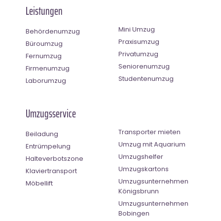
Leistungen
Mini Umzug
Behördenumzug
Praxisumzug
Büroumzug
Privatumzug
Fernumzug
Seniorenumzug
Firmenumzug
Studentenumzug
Laborumzug
Umzugsservice
Transporter mieten
Beiladung
Umzug mit Aquarium
Entrümpelung
Umzugshelfer
Halteverbotszone
Umzugskartons
Klaviertransport
Umzugsunternehmen
Möbellift
Königsbrunn
Umzugsunternehmen
Bobingen