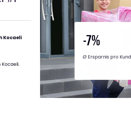
-7
%
h Kocaeli
Ø Ersparnis pro Kun
Kocaeli.