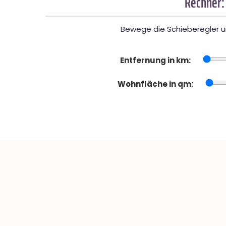
Rechner:
Bewege die Schieberegler un
Entfernung in km:
Wohnfläche in qm: