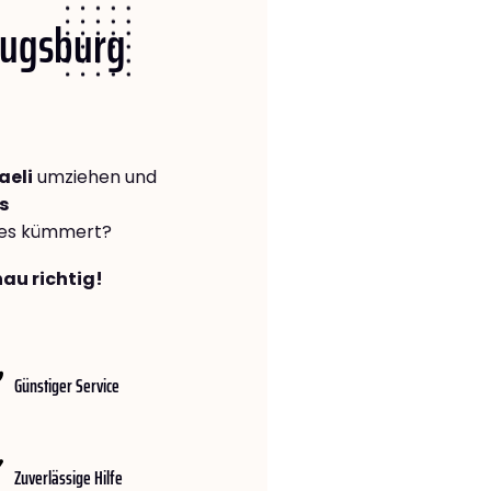
 Augsburg
aeli
umziehen und
s
lles kümmert?
au richtig!
Günstiger Service
Zuverlässige Hilfe