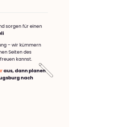
nd sorgen für einen
li
rung – wir kümmern
önen Seiten des
freuen kannst.
ar
aus, dann planen
Augsburg nach