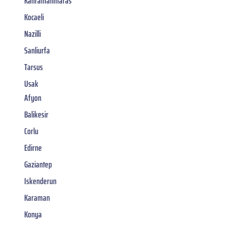
Kahramanmaras
Kocaeli
Nazilli
Sanliurfa
Tarsus
Usak
Afyon
Balikesir
Corlu
Edirne
Gaziantep
Iskenderun
Karaman
Konya