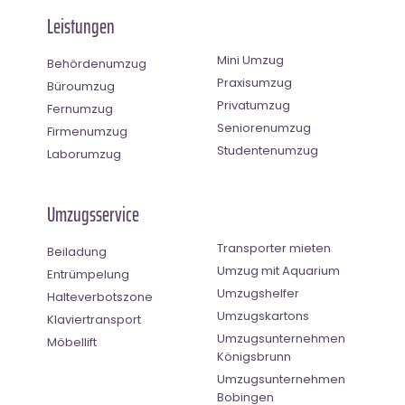
Leistungen
Mini Umzug
Behördenumzug
Praxisumzug
Büroumzug
Privatumzug
Fernumzug
Seniorenumzug
Firmenumzug
Studentenumzug
Laborumzug
Umzugsservice
Transporter mieten
Beiladung
Umzug mit Aquarium
Entrümpelung
Umzugshelfer
Halteverbotszone
Umzugskartons
Klaviertransport
Umzugsunternehmen
Möbellift
Königsbrunn
Umzugsunternehmen
Bobingen