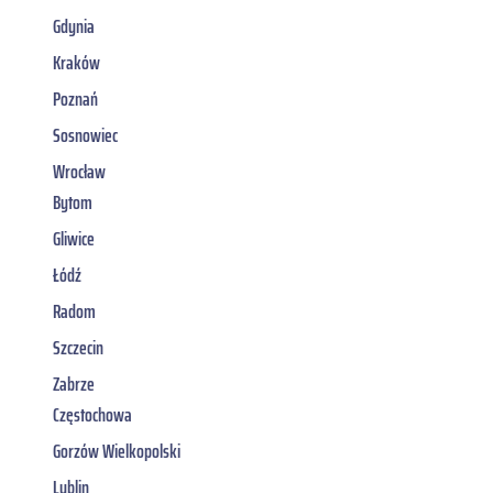
Gdynia
Kraków
Poznań
Sosnowiec
Wrocław
Bytom
Gliwice
Łódź
Radom
Szczecin
Zabrze
Częstochowa
Gorzów Wielkopolski
Lublin