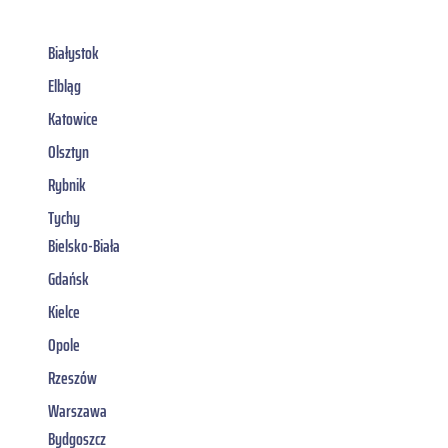
Białystok
Elbląg
Katowice
Olsztyn
Rybnik
Tychy
Bielsko-Biała
Gdańsk
Kielce
Opole
Rzeszów
Warszawa
Bydgoszcz