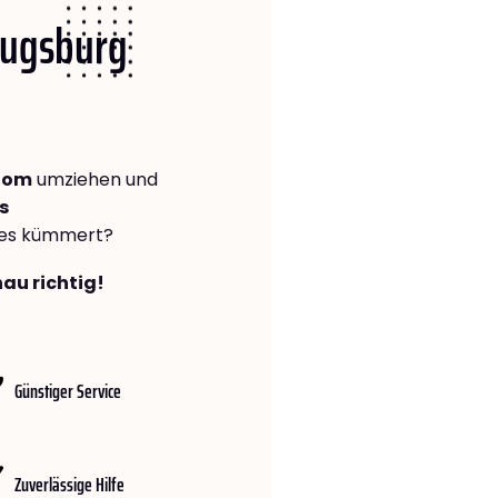
 Augsburg
dom
umziehen und
s
lles kümmert?
au richtig!
Günstiger Service
Zuverlässige Hilfe