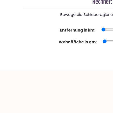
Rechner:
Bewege die Schieberegler un
Entfernung in km:
Wohnfläche in qm: