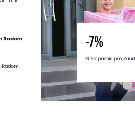
-7
%
ch Radom
Ø Ersparnis pro Kun
h Radom.