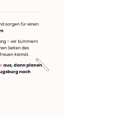
nd sorgen für einen
om
rung – wir kümmern
önen Seiten des
freuen kannst.
ar
aus, dann planen
Augsburg nach