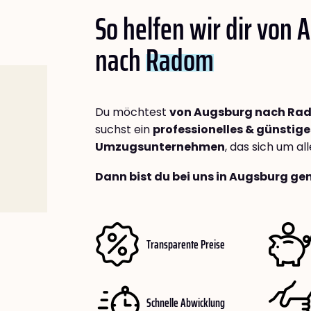
So helfen wir dir von
nach
Radom
Du möchtest
von Augsburg nach Ra
suchst ein
professionelles & günstige
Umzugsunternehmen
, das sich um a
Dann bist du bei uns in Augsburg gen
Transparente Preise
Schnelle Abwicklung