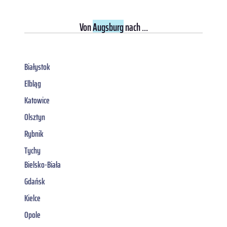
Von
Augsburg
nach ...
Białystok
Elbląg
Katowice
Olsztyn
Rybnik
Tychy
Bielsko-Biała
Gdańsk
Kielce
Opole