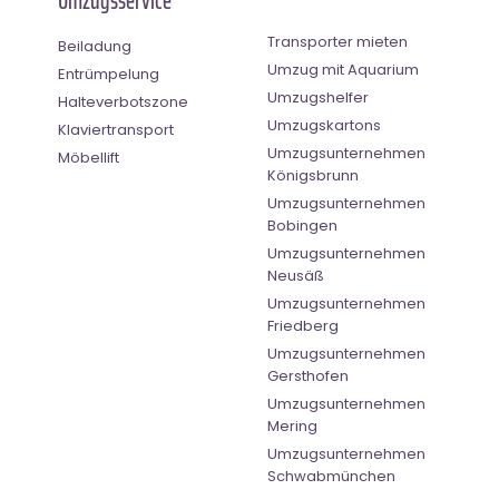
Umzugsservice
Transporter mieten
Beiladung
Umzug mit Aquarium
Entrümpelung
Umzugshelfer
Halteverbotszone
Umzugskartons
Klaviertransport
Umzugsunternehmen
Möbellift
Königsbrunn
Umzugsunternehmen
Bobingen
Umzugsunternehmen
Neusäß
Umzugsunternehmen
Friedberg
Umzugsunternehmen
Gersthofen
Umzugsunternehmen
Mering
Umzugsunternehmen
Schwabmünchen