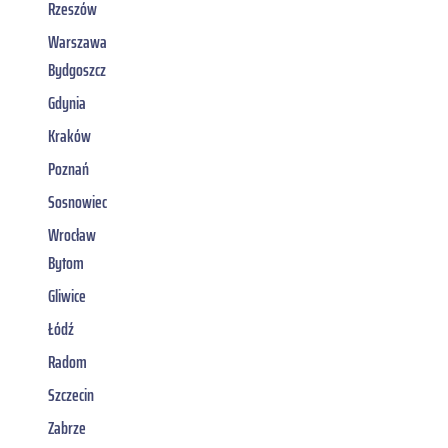
Rzeszów
Warszawa
Bydgoszcz
Gdynia
Kraków
Poznań
Sosnowiec
Wrocław
Bytom
Gliwice
Łódź
Radom
Szczecin
Zabrze