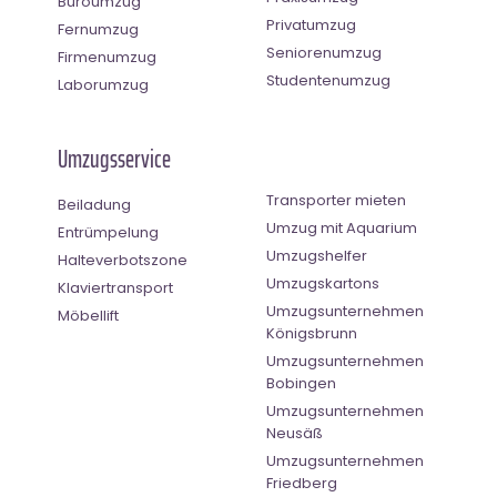
Büroumzug
Privatumzug
Fernumzug
Seniorenumzug
Firmenumzug
Studentenumzug
Laborumzug
Umzugsservice
Transporter mieten
Beiladung
Umzug mit Aquarium
Entrümpelung
Umzugshelfer
Halteverbotszone
Umzugskartons
Klaviertransport
Umzugsunternehmen
Möbellift
Königsbrunn
Umzugsunternehmen
Bobingen
Umzugsunternehmen
Neusäß
Umzugsunternehmen
Friedberg