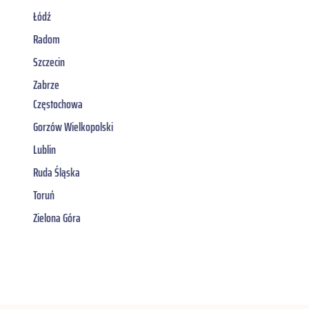
Łódź
Radom
Szczecin
Zabrze
Częstochowa
Gorzów Wielkopolski
Lublin
Ruda Śląska
Toruń
Zielona Góra